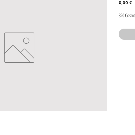
P
0,00 €
320 Cosmo