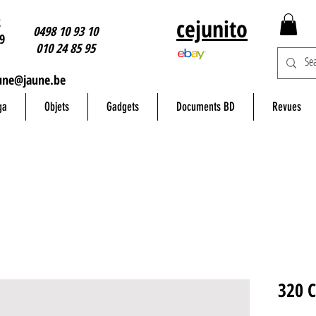
2
cejunito
0498 10 93 10
9
010 24 85 95
une@jaune.be
ga
Objets
Gadgets
Documents BD
Revues
320 C