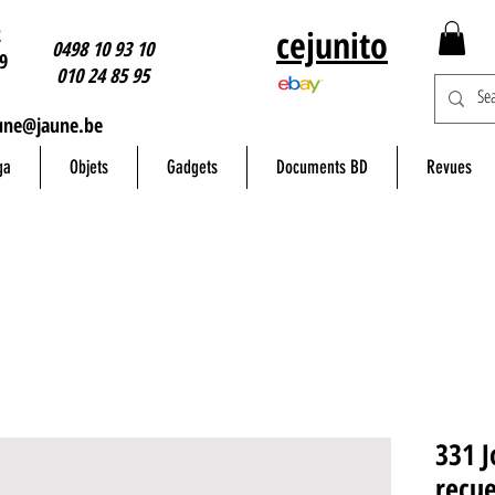
2
cejunito
0498 10 93 10
9
010 24 85 95
une@jaune.be
ga
Objets
Gadgets
Documents BD
Revues
331 J
recue