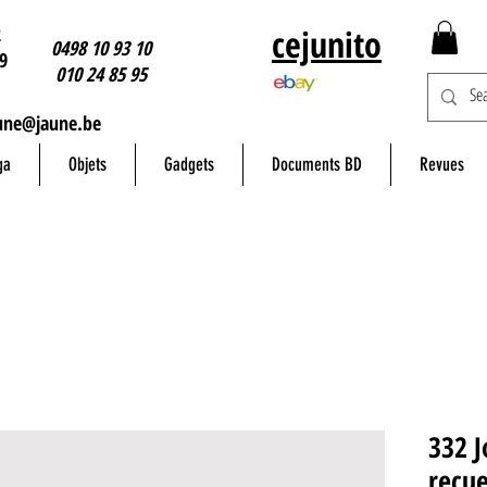
2
cejunito
0498 10 93 10
9
010 24 85 95
une@jaune.be
ga
Objets
Gadgets
Documents BD
Revues
332 J
recue