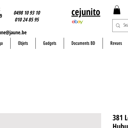
2
cejunito
0498 10 93 10
9
010 24 85 95
une@jaune.be
ga
Objets
Gadgets
Documents BD
Revues
381 L
Hubu