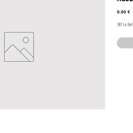
P
0,00 €
381 Le bel