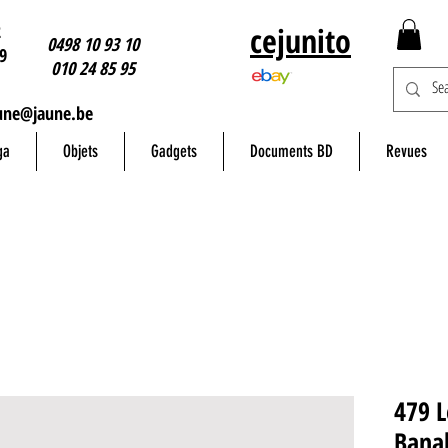
2
cejunito
0498 10 93 10
9
010 24 85 95
une@jaune.be
ga
Objets
Gadgets
Documents BD
Revues
479 L
Banal