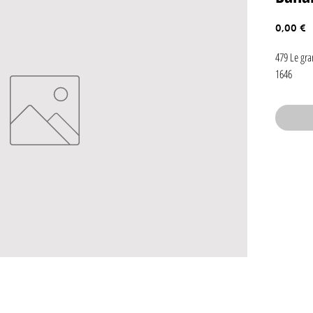
P
0,00 €
479 Le gra
1646