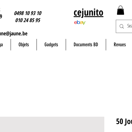
2
cejunito
0498 10 93 10
9
010 24 85 95
une@jaune.be
ga
Objets
Gadgets
Documents BD
Revues
50 Jo