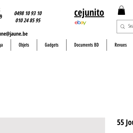
2
cejunito
0498 10 93 10
9
010 24 85 95
une@jaune.be
ga
Objets
Gadgets
Documents BD
Revues
55 Jo