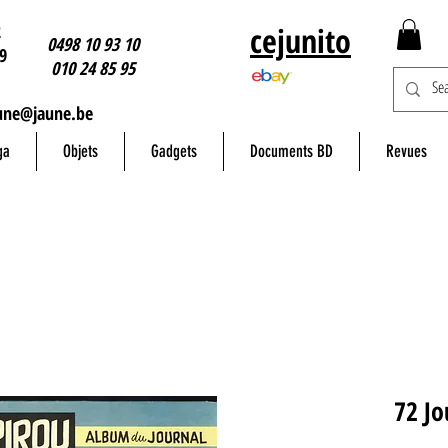
2
cejunito
0498 10 93 10
9
010 24 85 95
une@jaune.be
ga
Objets
Gadgets
Documents BD
Revues
72 Jo