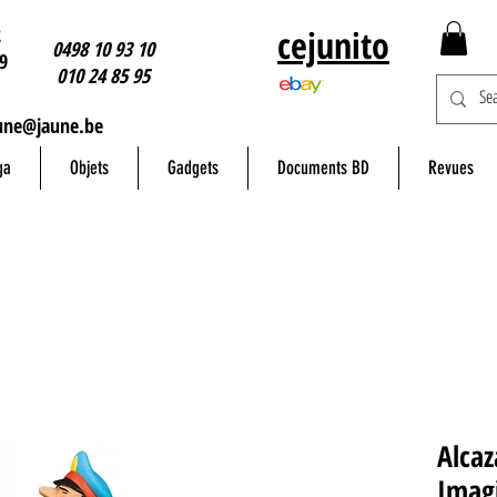
2
cejunito
0498 10 93 10
9
010 24 85 95
une@jaune.be
ga
Objets
Gadgets
Documents BD
Revues
Alcaz
Imagi