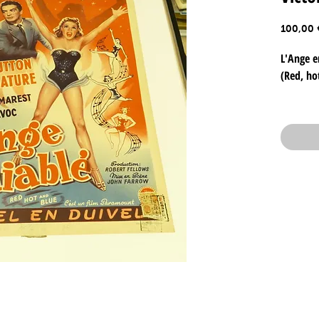
100,00 
L'Ange e
(Red, ho
Betty Hutt
Format : --
Affiche ori