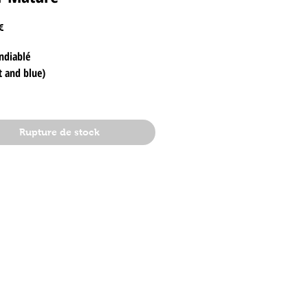
Prix
€
ndiablé
t and blue)
on - Victor Mature
Rupture de stock
 x --
ginale