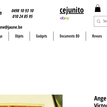
2
cejunito
0498 10 93 10
9
010 24 85 95
une@jaune.be
ga
Objets
Gadgets
Documents BD
Revues
Ange 
Victo