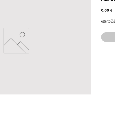
P
0,00 €
Asterix 65