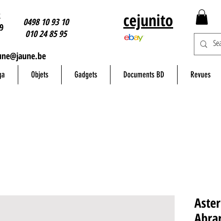
2
cejunito
0498 10 93 10
9
010 24 85 95
une@jaune.be
ga
Objets
Gadgets
Documents BD
Revues
Aster
Abra