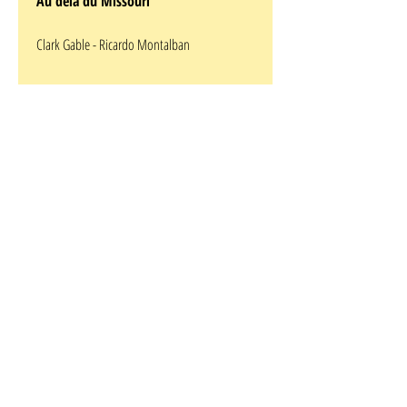
Au dela du Missouri
Clark Gable - Ricardo Montalban
Format : -- x --
Affiche originale