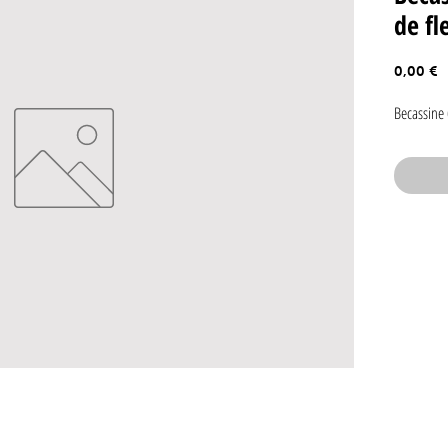
de fl
P
0,00 €
Becassine 