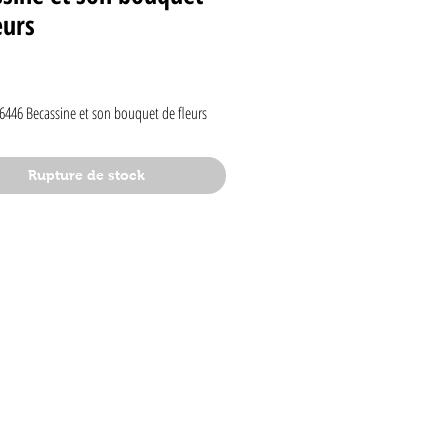
eurs
rix
6446 Becassine et son bouquet de fleurs
Rupture de stock