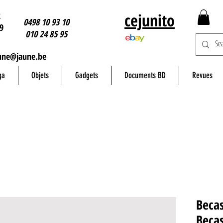
2
cejunito
0498 10 93 10
9
010 24 85 95
une@jaune.be
ga
Objets
Gadgets
Documents BD
Revues
Becas
Becas