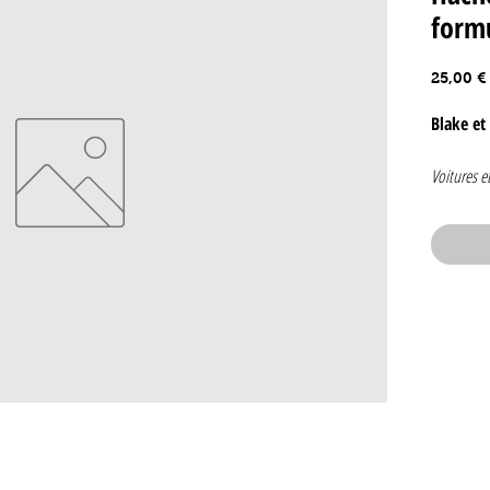
formu
25,00 €
Blake et
Voitures e
Hachette
n°13
Le Samour
se trouve 
Les 3 Form