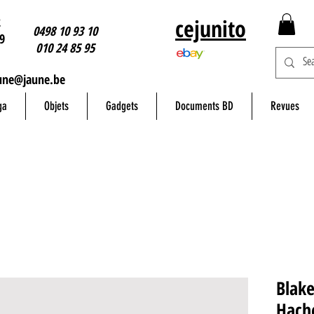
2
cejunito
0498 10 93 10
9
010 24 85 95
une@jaune.be
ga
Objets
Gadgets
Documents BD
Revues
Blake
Hach