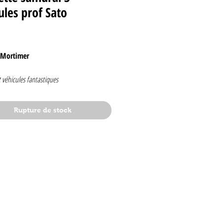
les prof Sato
Prix
 Mortimer
t véhicules fantastiques
Rupture de stock
aï
dans l'album
ules du Professeur Satô