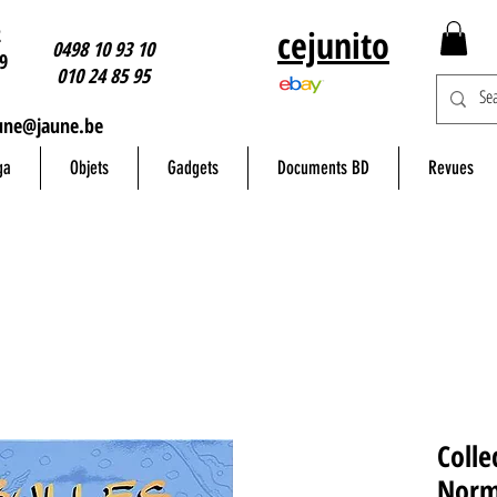
2
cejunito
0498 10 93 10
9
010 24 85 95
une@jaune.be
ga
Objets
Gadgets
Documents BD
Revues
Colle
Norm