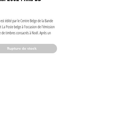
Prix
est édité par le Centre Belge de la Bande
t La Poste belge à l'occasion de l'émission
e de timbres consacrés à Noël. Après un
la tradition de Noël dans la bande dessinée,
 nous propose de découvrir sept courts récits
Rupture de stock
ssinés par Dany (Olivier Rameau), Fournier
 Fantasio), Dupa, Macherot (Sibylline),
ill, De Marck & De Wulf (Stam et Pilou),
me de Noël. Tirage limité à 2 000 exemplaires
 Revêtu de la feuille de timbres émise par
elge. Format A5.