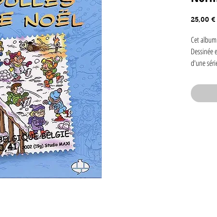
25,00 €
Cet album 
Dessinée e
d'une séri
texte sur 
ce recueil
ou gags de
(Spirou et
Hausman, W
sur le thè
numérotés.
la Poste b