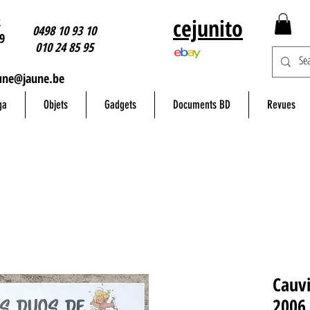
2
cejunito
0498 10 93 10
9
010 24 85 95
une@jaune.be
ga
Objets
Gadgets
Documents BD
Revues
Cauvi
2006 