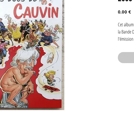
P
0,00 €
Cet album 
la Bande D
l'émissio
Il contien
nombreux 
pages illu
Lambil, Je
Mazel, Béd
scénario o
histoires 
Femmes en 
Sammy, Cup
toilé a ét
par Raoul 
Walthéry.
Poste belg