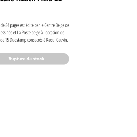
rix
de 84 pages est édité par le Centre Belge de
essinée et La Poste belge à l'occasion de
n de 15 Duostamp consacrés à Raoul Cauvin.
t une biographie de Raoul Cauvin, de
inédits dont une histoire complète de 14
Rupture de stock
strée par 13 de ses dessinateurs (Saive,
an-Pol, Kox, Malik, Laudec, Achdé, Bercovici,
u, Carpentier, Hardy, Walthéry) sur un
riginal de Raoul Cauvin, de nombreuses
inédites en avant-première (Agent 212, Les
blanc, Du côté de chez Poje, Les Paparazzi,
idon, etc.). Le présent tirage de luxe à dos
é limité à 225 exemplaires numérotés, signés
Cauvin, Malik, Olivier Saive et François
 Revêtu des 15 duostamp® émis par La
e, frappés d'un cachet réalisé par Walthéry,