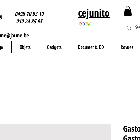
2
cejunito
0498 10 93 10
9
010 24 85 95
une@jaune.be
ga
Objets
Gadgets
Documents BD
Revues
Gasto
Gasto