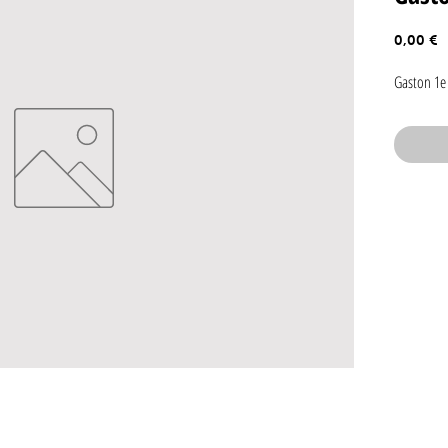
P
0,00 €
Gaston 1e 