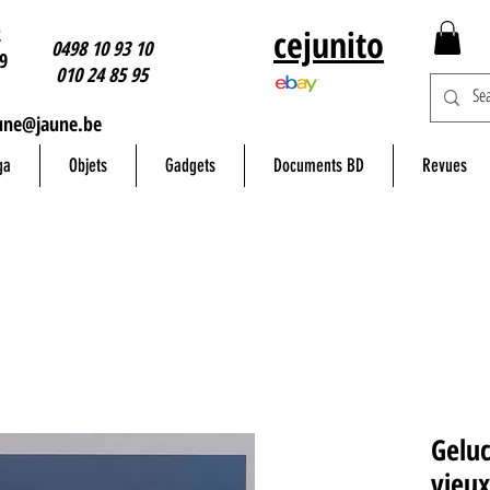
2
cejunito
0498 10 93 10
9
010 24 85 95
une@jaune.be
ga
Objets
Gadgets
Documents BD
Revues
Geluc
vieux