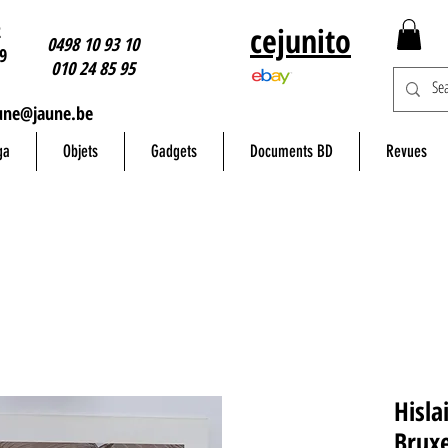
2
cejunito
0498 10 93 10
9
010 24 85 95
une@jaune.be
ga
Objets
Gadgets
Documents BD
Revues
Hisla
Bruxe