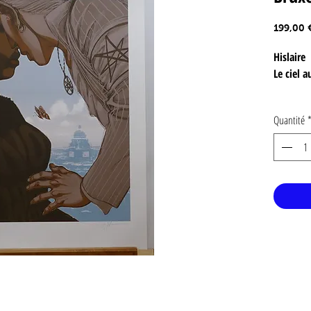
199,00 
Hislaire
Le ciel 
Au choix :
Quantité
Signé par 
Format : 6
Champak
emplaceme
Papier : V
Date de p
Hislaire,