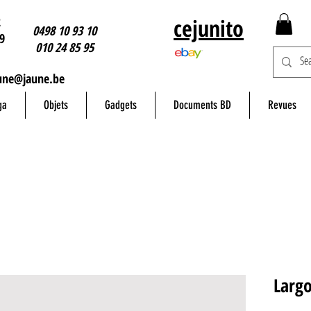
2
cejunito
0498 10 93 10
9
010 24 85 95
une@jaune.be
ga
Objets
Gadgets
Documents BD
Revues
Larg