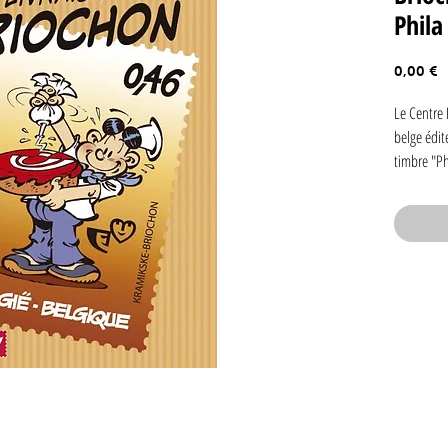
Phila
P
0,00 €
Le Centre 
belge édit
timbre "Ph
personnage
Briochon. 
découvrir 
conséquent
public fra
hoquet", u
en françai
l'occasion
exemplair
frappé d'u
(215 x 155