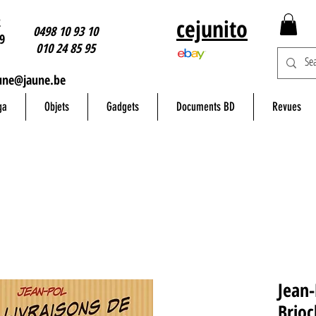
2
cejunito
0498 10 93 10
9
010 24 85 95
une@jaune.be
ga
Objets
Gadgets
Documents BD
Revues
Jean-
Brio