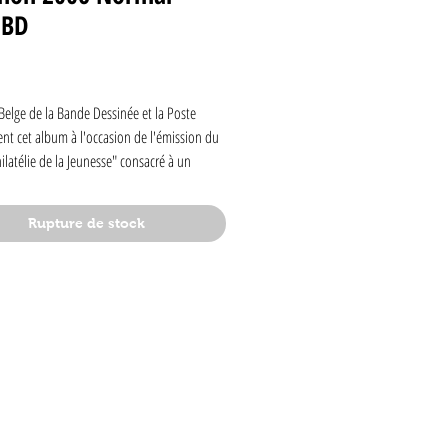
 BD
rix
Belge de la Bande Dessinée et la Poste
ent cet album à l'occasion de l'émission du
ilatélie de la Jeunesse" consacré à un
 du dessinateur Jean-Pol (Sammy), à savoir
Un texte de Jean Auquier nous fait d'abord
Rupture de stock
Jean-Pol, un auteur dont la production
e reste encore à être découverte par le
ncophone. Ensuite, c'est "Briochon a le
ne histoire complète de 44 pages, inédite
s (la traduction a été effectuée pour
) qui complète l'album. Tirage limité à 1 000
es numérotés, revêtus du timbre Briochon
n cachet spécial Premier Jour. Format A5
 mm).