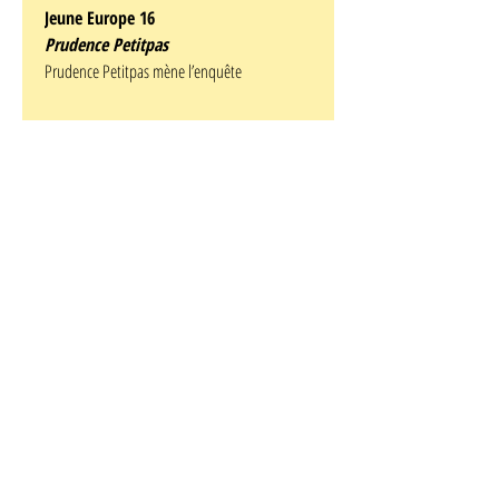
Jeune Europe 16
Prudence Petitpas
Prudence Petitpas mène l’enquête
Marechal
1962