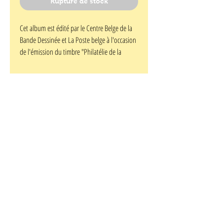
Rupture de stock
Cet album est édité par le Centre Belge de la
Bande Dessinée et La Poste belge à l'occasion
de l'émission du timbre "Philatélie de la
Jeunesse" 2003 : François Craenhals. Il
comprend un dossier sur l'auteur avec
illustrations & photos, et deux histoires
inédites de Chevalier Ardent : "Galangrenant le
Magnifique" et "Famine à Rougecogne".
Tirage limité à 1 500 exemplaires numérotés
de 1 à 1500. Avec le timbre-poste belge
oblitéré le 17/05/2003. Format A5.