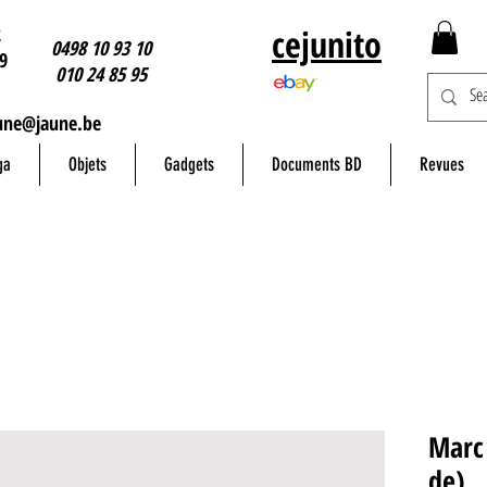
2
cejunito
0498 10 93 10
9
010 24 85 95
une@jaune.be
ga
Objets
Gadgets
Documents BD
Revues
Marc 
de)