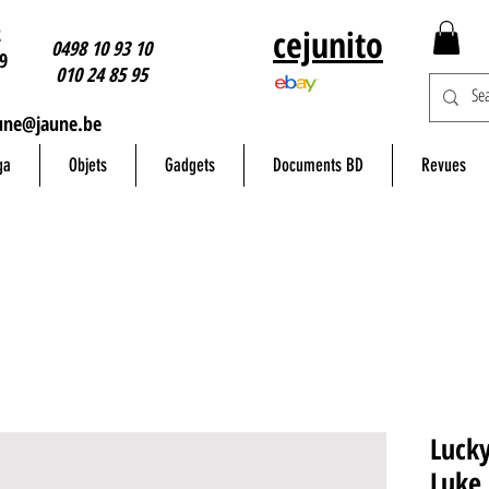
2
cejunito
0498 10 93 10
9
010 24 85 95
une@jaune.be
ga
Objets
Gadgets
Documents BD
Revues
Lucky
Luke 