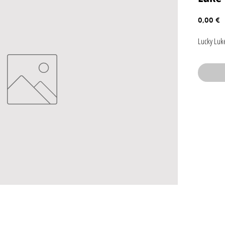
P
0,00 €
Lucky Luke