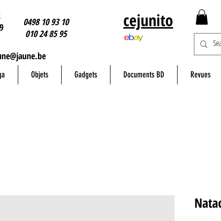
2
cejunito
0498 10 93 10
9
010 24 85 95
une@jaune.be
ga
Objets
Gadgets
Documents BD
Revues
Nata