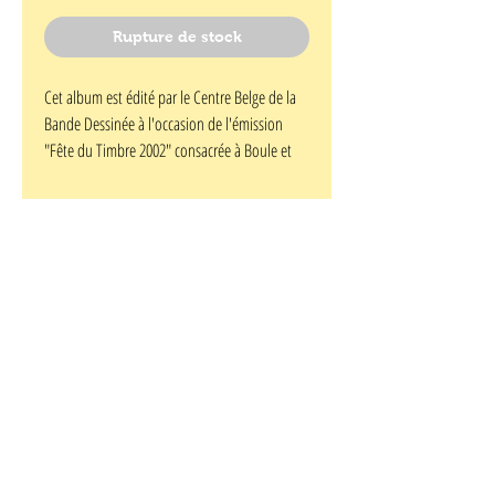
Rupture de stock
Cet album est édité par le Centre Belge de la
Bande Dessinée à l'occasion de l'émission
"Fête du Timbre 2002" consacrée à Boule et
Bill. Tirage limité à 1 600 exemplaires,
numérotés de 1 à 1600. Format A5.