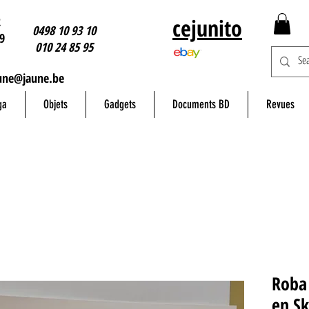
2
cejunito
0498 10 93 10
9
010 24 85 95
une@jaune.be
ga
Objets
Gadgets
Documents BD
Revues
Roba 
en Sk