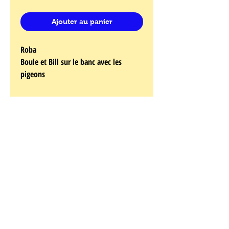
Ajouter au panier
Roba
Boule et Bill sur le banc avec les
pigeons
Au choix : N° 68 ou 69 / 99
Signé par l'auteur
Format : 50 x 70 cm
Editions Akilon
emplacement - 3
Jean Roba
Le grand créateur de Boule et Bill était ce que
l’on peut appeler un faux citadin. Il est né le