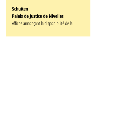
Schuiten
Palais de Justice de Nivelles
Affiche annonçant la disponibilité de la
sérigraphie...
Format : 45 x 65 cm
emplacement - etage
Schuiten
François Schuiten est né à Bruxelles le 26 avril
1956 dans une famille d'architectes. Il n'a que
16 ans lorsque ses planches sont publiées
pour la première fois : "Mutation", une
histoire courte entièrement dessinée au bic,
paraît dans l'édition belge de Pilote. À l'atelier
bande dessinée de l'Institut Saint-Luc, il