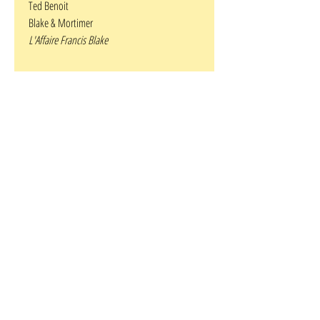
Ted Benoit
Blake & Mortimer
L'Affaire Francis Blake
sérigraphie signée sur 99 exemplaires
Thierry Benoit dit
Ted Benoit
, né le 25 juillet
1947 à Niort et mort le 30 septembre 2016 à
Paris.
Après des études de cinéma à l'IDHEC, 24e
promotion entrée en 1967, il devient assistant
réalisateur pour la télévision, emploi qu'il
abandonne ensuite pour le dessin.
Son premier album, Hôpital (aux Humanoïdes
associés), reçoit le prix du scénario au festival
d'Angoulême 1979.
Il collabore à plusieurs magazines en y