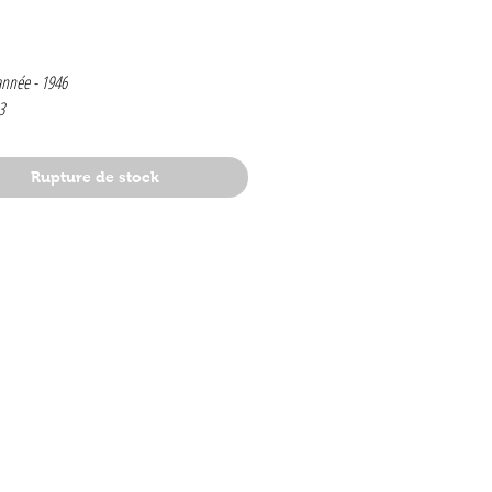
rix
année -
1946
3
Rupture de stock