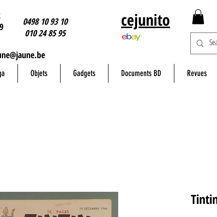
2
cejunito
0498 10 93 10
9
010 24 85 95
une@jaune.be
ga
Objets
Gadgets
Documents BD
Revues
Tinti