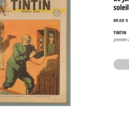
solei
85,00 €
TINTIN
première 
Numéro 2
3 octobre
edition b
Couvertur
Contenan
Jacobs