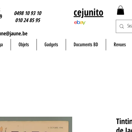
2
cejunito
0498 10 93 10
9
010 24 85 95
une@jaune.be
ga
Objets
Gadgets
Documents BD
Revues
Tinti
de Ja