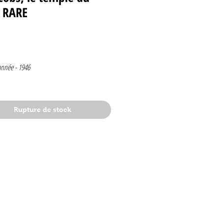
l RARE
Prix
année -
1946
Rupture de stock
 1946
elge
e de Jacobs
t
: le secret de l'espadon