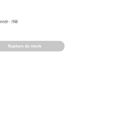
rix
année -
1946
Rupture de stock