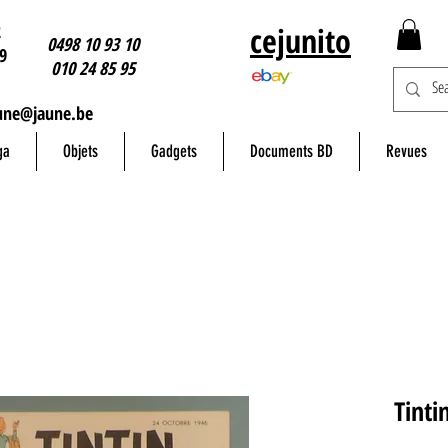
2
cejunito
0498 10 93 10
9
010 24 85 95
une@jaune.be
ga
Objets
Gadgets
Documents BD
Revues
Tinti