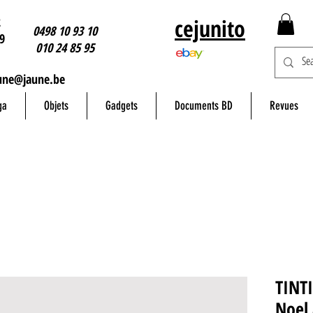
2
cejunito
0498 10 93 10
9
010 24 85 95
une@jaune.be
ga
Objets
Gadgets
Documents BD
Revues
TINTI
Noel 