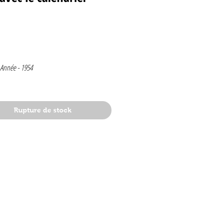
Prix
Année -
1954
1
Rupture de stock
mbre
1954
lge
 spécial Noel
t