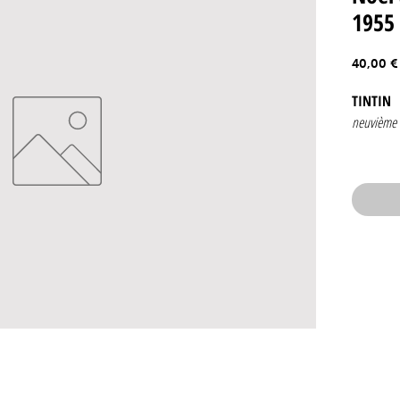
1955
40,00 €
TINTIN
neuvième 
Numéro 5
22 dece
edition be
Couverture
Contenan