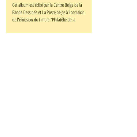
Cet album est édité par le Centre Belge de la
Bande Dessinée et La Poste belge à l'occasion
de l'émission du timbre "Philatélie de la
Jeunesse 2004" : XIII de William Vance et Jean
Van Hamme. Outre une biographie des
auteurs de la série, cet album richement
illustré contient une nouvelle inédite des
aventures de XIII, écrite par Jean Van Hamme,
d'une vingtaine de pages et intitulée
"Traquenards et sentiments", qui prend place
entre "Opération Montecristo" et "L'Or de
Maximilien" et est agrémentée de quelques
crayonnés de William Vance. Tirage limité à 3
750 exemplaires. Revêtu du timbre XIII émis
par La Poste belge, avec un cachet spécial.
Format A5.