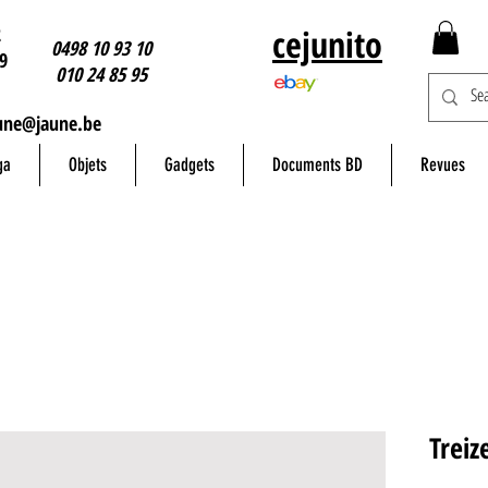
2
cejunito
0498 10 93 10
9
010 24 85 95
une@jaune.be
ga
Objets
Gadgets
Documents BD
Revues
Treiz