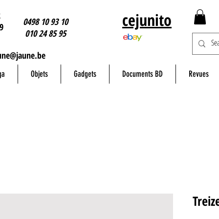
2
cejunito
0498 10 93 10
9
010 24 85 95
une@jaune.be
ga
Objets
Gadgets
Documents BD
Revues
Treiz