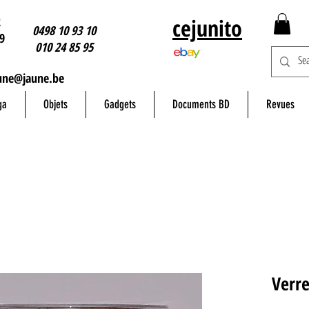
2
cejunito
0498 10 93 10
9
010 24 85 95
une@jaune.be
ga
Objets
Gadgets
Documents BD
Revues
Verre