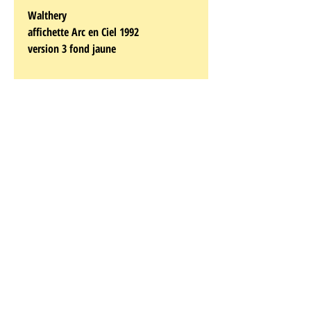
Walthery
affichette Arc en Ciel 1992
version 3 fond jaune
emplacement - etage
Walthery, François
Né à Argenteau le 17 janvier 1946, François
Walthéry est aiguillé à seize ans vers certains
ateliers pratiques de Saint-Luc à Liège où on a
senti que l'adolescent était doué pour le
dessin, tout en n'ayant pas encore la maturité
pour suivre les cours généraux destinés à des
étudiants de loin ses aînés. Un voisin de
Cheratte, le dessinateur Mittéï, lui donne
quelques conseils de perfectionnement et les
scénarios d'une vingtaine de gags de "Pipo"
qui sont acceptés pour Junior, le petit frère de