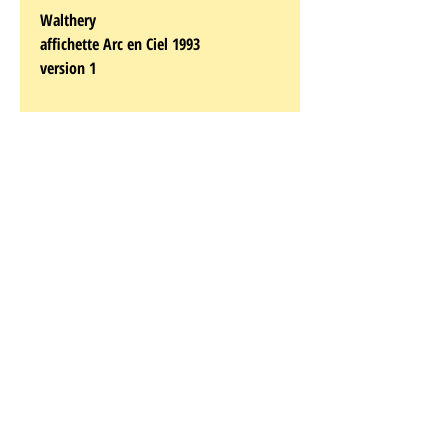
Walthery
affichette Arc en Ciel 1993
version 1
emplacement - etage
Walthery, François
Né à Argenteau le 17 janvier 1946, François
Walthéry est aiguillé à seize ans vers certains
ateliers pratiques de Saint-Luc à Liège où on a
senti que l'adolescent était doué pour le
dessin, tout en n'ayant pas encore la maturité
pour suivre les cours généraux destinés à des
étudiants de loin ses aînés. Un voisin de
Cheratte, le dessinateur Mittéï, lui donne
quelques conseils de perfectionnement et les
scénarios d'une vingtaine de gags de "Pipo"
qui sont acceptés pour Junior, le petit frère de