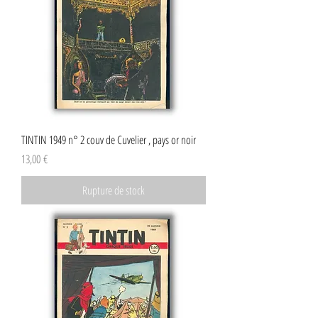
TINTIN 1949 n° 2 couv de Cuvelier , pays or noir
Prix
13,00 €
Rupture de stock