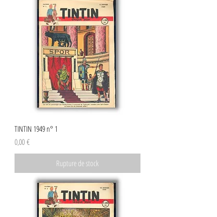
TINTIN 1949 n° 1
Prix
0,00 €
Rupture de stock