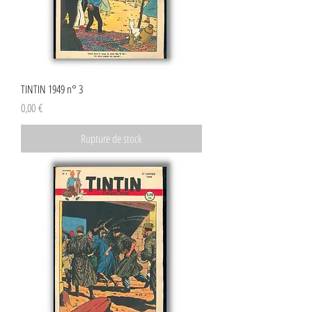
TINTIN 1949 n° 3
Prix
0,00 €
Rupture de stock