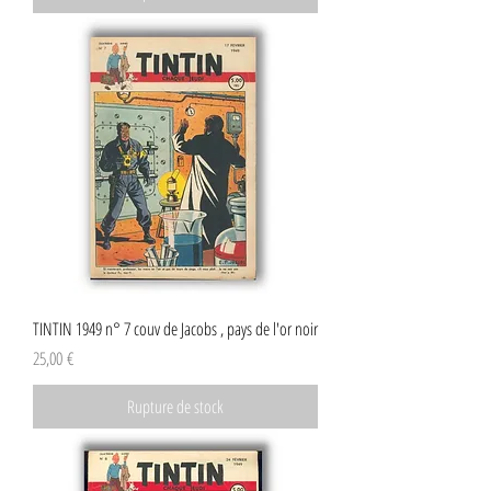
TINTIN 1949 n° 7 couv de Jacobs , pays de l'or noir
Prix
25,00 €
Rupture de stock