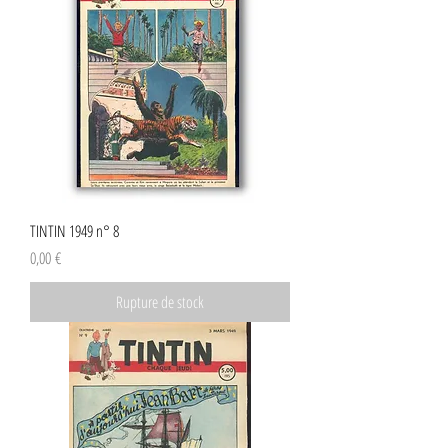
TINTIN 1949 n° 8
Prix
0,00 €
Rupture de stock