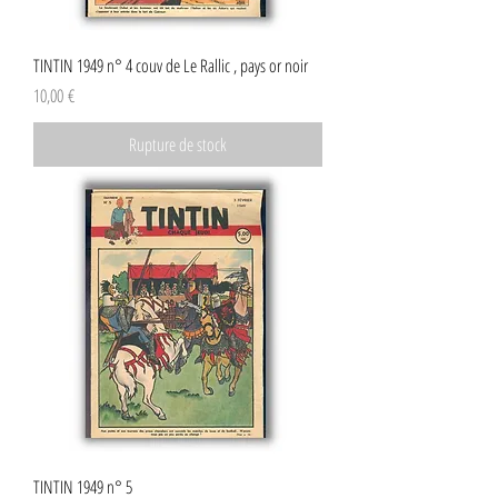
TINTIN 1949 n° 4 couv de Le Rallic , pays or noir
Prix
10,00 €
Rupture de stock
TINTIN 1949 n° 5