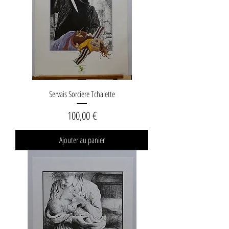
Servais Sorciere Tchalette
Prix
100,00 €
Ajouter au panier