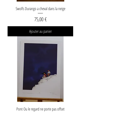
Swolfs Durango a cheval dans la neige
Prix
75,00 €
Ajouter au panier
Pont Ou le regard ne porte pas offset