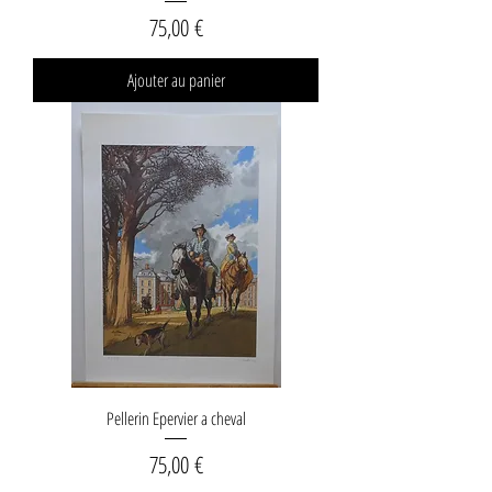
Prix
75,00 €
Ajouter au panier
Pellerin Epervier a cheval
Prix
75,00 €