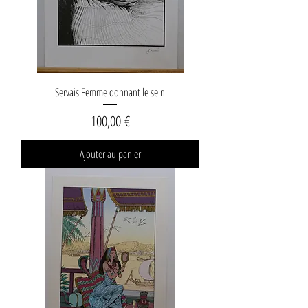
Servais Femme donnant le sein
Prix
100,00 €
Ajouter au panier