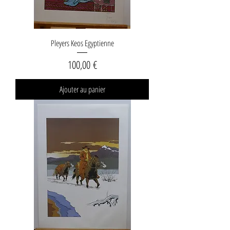
Pleyers Keos Egyptienne
Prix
100,00 €
Ajouter au panier