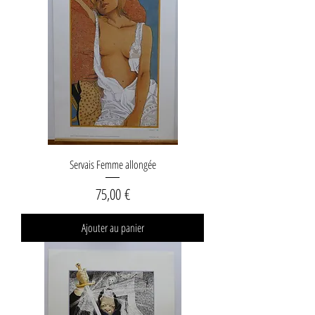
Servais Femme allongée
Prix
75,00 €
Ajouter au panier